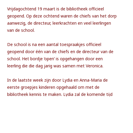
Vrijdagochtend 19 maart is de bibliotheek officieel
geopend. Op deze ochtend waren de chiefs van het dorp
aanwezig, de directeur, leerkrachten en veel leerlingen
van de school.
De school is na een aantal toespraakjes officieel
geopend door één van de chiefs en de directeur van de
school. Het bordje ‘open’ is opgehangen door een
leerling die die dag jarig was samen met Veronica.
In de laatste week zijn door Lydia en Anna-Maria de
eerste groepjes kinderen opgehaald om met de
bibliotheek kennis te maken. Lydia zal de komende tijd
verder door ons worden begeleid via e-mail en
telefonisch.
De inwoners van Dzoole-village zien de bibliotheek als
een belangrijke aanwinst voor het dorp. Zoals de