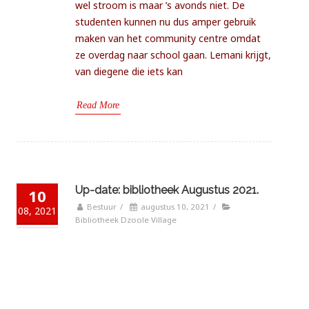
wel stroom is maar ’s avonds niet. De
studenten kunnen nu dus amper gebruik
maken van het community centre omdat
ze overdag naar school gaan. Lemani krijgt,
van diegene die iets kan
Read More
Up-date: bibliotheek Augustus 2021.
10
Bestuur
/
augustus 10, 2021
/
08, 2021
Bibliotheek Dzoole Village
We zijn blij dat we kunnen melden dat het
goed gaat met de activiteiten in de
bibliotheek. Vanwege corona is de school
verschillende keren een aantal weken dicht