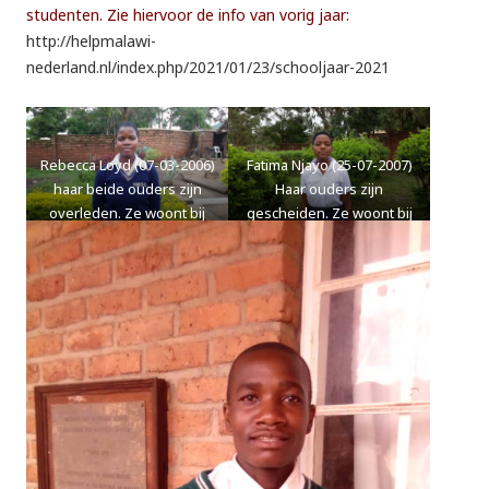
studenten. Zie hiervoor de info van vorig jaar:
http://helpmalawi-
nederland.nl/index.php/2021/01/23/schooljaar-2021
Rebecca Loyd (07-03-2006)
Fatima Njayo (25-07-2007)
haar beide ouders zijn
Haar ouders zijn
overleden. Ze woont bij
gescheiden. Ze woont bij
haar grootmoeder en
haar moeder en er zijn nog
probeert te helpen waar ze
6 kinderen. Haar moeder
kan.
heeft een klein stukje
grond waar ze maïs op
verbouwt.