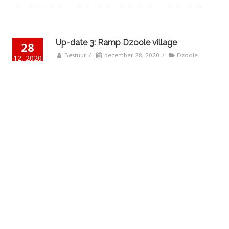
Up-date 3: Ramp Dzoole village
28
Bestuur
/
december 28, 2020
/
Dzoole-
12, 2020
village
Er is een start gemaakt met de hulp. De
eerste € 800 zijn in de week voor kerstmis
gebruikt voor de eerste voedselhulp en de
reparatie van het huis waar de
zonnecollectoren op staan. Dit hebben we
samen met Lemani besloten omdat de
zware regens in de avond aanhouden en
we het toch belangrijk vinden dat de
collectoren dit natuurgeweld
Read More