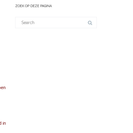
ZOEK OP DEZE PAGINA
Search
for:
oen
d in