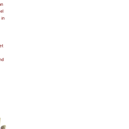
an
el
 in
et
nd