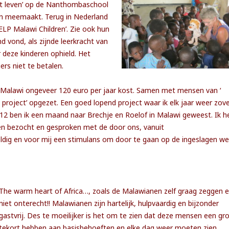
et leven’ op de Nanthombaschool
 en meemaakt. Terug in Nederland
ELP Malawi Children’. Zie ook hun
nd vond, als zijnde leerkracht van
 deze kinderen ophield. Het
rs niet te betalen.
 Malawi ongeveer 120 euro per jaar kost. Samen met mensen van ‘
 project’ opgezet. Een goed lopend project waar ik elk jaar weer zove
12 ben ik een maand naar Brechje en Roelof in Malawi geweest. Ik h
len bezocht en gesproken met de door ons, vanuit
dig en voor mij een stimulans om door te gaan op de ingeslagen we
The warm heart of Africa…, zoals de Malawianen zelf graag zeggen 
niet onterecht!! Malawianen zijn hartelijk, hulpvaardig en bijzonder
gastvrij. Des te moeilijker is het om te zien dat deze mensen een gr
tekort hebben aan basisbehoeften en elke dag weer moeten zien