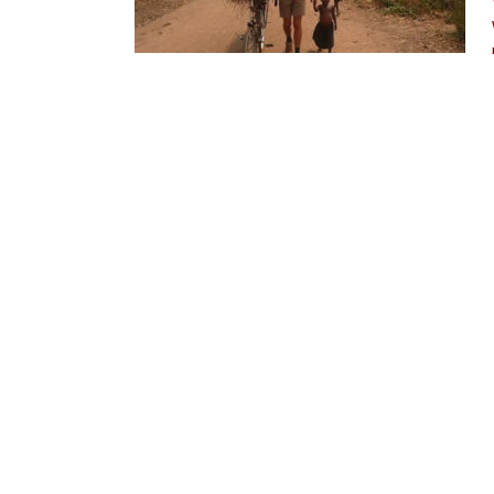
Ze doen het lachend, maar in feite is elke dag we
het project: “kleur aan het leven”, heeft het ons 
En kijk waar het ons heeft gebracht. Een stichting 
Een bijzonder jaar waarin we hebben gelachen en 
geworden, maar ook grote successen hebben behaa
de wijze waarop wij graag hulp willen en kunnen 
“Een druppel op de gloeiende plaat”??? Misschien 
kleine dat nog wel, maar wie weet. HELP Malawi-N
hoop dat we nog veel mensen kunnen en mogen 
Brechje Swart
Vanuit mijn opvoeding heb ik een meegekregen dat