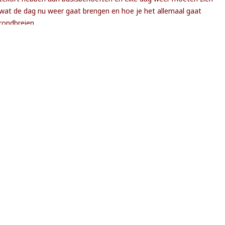
wat de dag nu weer gaat brengen en hoe je het allemaal gaat
rondbreien.
er overleven. Na in 2009 voor het eerst in Malawi te zijn geweest, m
gegrepen en niet meer losgelaten.
en voor mij en Brechje zelfs een jaar op eigen houtje vrijwillig in Mal
gehuild, hard hebben gewerkt en door schade en schande wijs zijn
ld. Het heeft ons ook inzicht gegeven in wat wel werkt en wat nie
bieden.
wel, maar onze druppel heeft steeds meer weg van die “olievlek”. Een
ederland zit nog vol energie en plannen/ projecten voor Malawi en i
helpen
 het belangrijk is om met elkaar te delen,