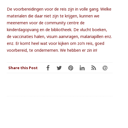
De voorbereidingen voor de reis zijn in volle gang. Welke
materialen die daar niet zijn te krijgen, kunnen we
meenemen voor de community centre de
kinderdagopvang en de bibliotheek. De vlucht boeken,
de vaccinaties halen, visum aanvragen, malariapillen enz.
enz. Er komt heel wat voor kijken om zo’n reis, goed
voorbereid, te ondernemen. We hebben er zin in!
Share this Post
Post
←
HIER WORD JE BLIJ VAN!
UP-DATE SCHOLARSHIPS APRIL
navigation
2023
→