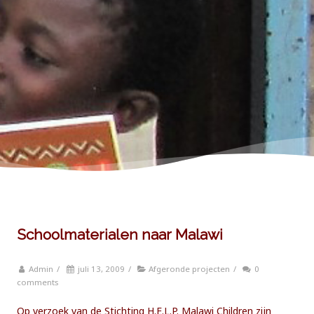
Schoolmaterialen naar Malawi
Admin
/
juli 13, 2009
/
Afgeronde projecten
/
0
comments
Op verzoek van de Stichting H.E.L.P. Malawi Children zijn