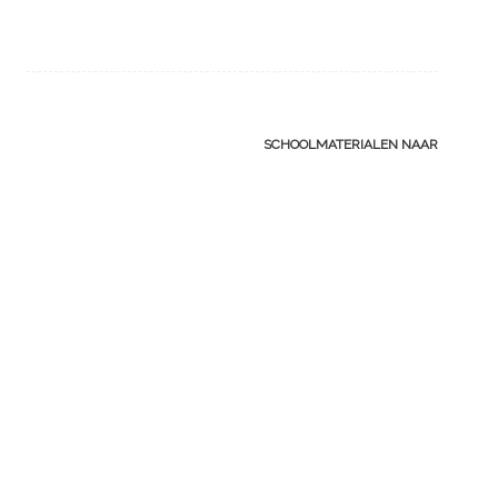
Post
SCHOOLMATERIALEN NAAR
navigation
MALAWI
→
Leave a
Comment
COMMENT